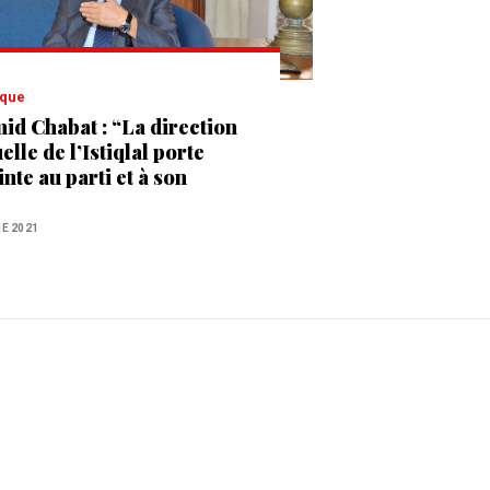
tique
id Chabat : “La direction
elle de l’Istiqlal porte
inte au parti et à son
ition électorale”
NE 2021