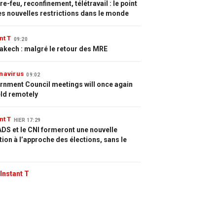
e-feu, reconfinement, télétravail : le point
es nouvelles restrictions dans le monde
nt T
09:20
akech : malgré le retour des MRE
navirus
09:02
rnment Council meetings will once again
eld remotely
nt T
HIER 17:29
DS et le CNI formeront une nouvelle
tion à l’approche des élections, sans le
Instant T