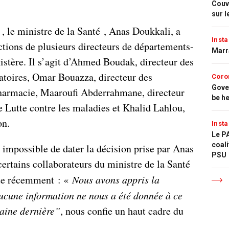
Couvr
sur l
 , le ministre de la Santé , Anas Doukkali, a
Insta
ctions de plusieurs directeurs de départements-
Marr
istère. Il s’agit d’Ahmed Boudak, directeur des
atoires, Omar Bouazza, directeur des
Coro
Gove
harmacie, Maaroufi Abderrahmane, directeur
be h
e Lutte contre les maladies et Khalid Lahlou,
on.
Insta
Le PA
coali
st impossible de dater la décision prise par Anas
PSU
ertains collaborateurs du ministre de la Santé
que récemment : «
Nous avons appris la
ucune information ne nous a été donnée à ce
maine dernière”
, nous confie un haut cadre du