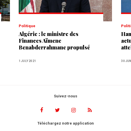
Politique
Poli
Algérie : le ministre des
Ham
Finances Aïmene
actu
Benabderrahmane propulsé
atte
Premier ministre
amb
1 JULY 2021
30 JU
Suivez-nous
Téléchargez notre application