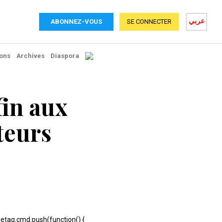
عربي
ABONNEZ-VOUS
SE CONNECTER
ons
Archives
Diaspora
fin aux
teurs