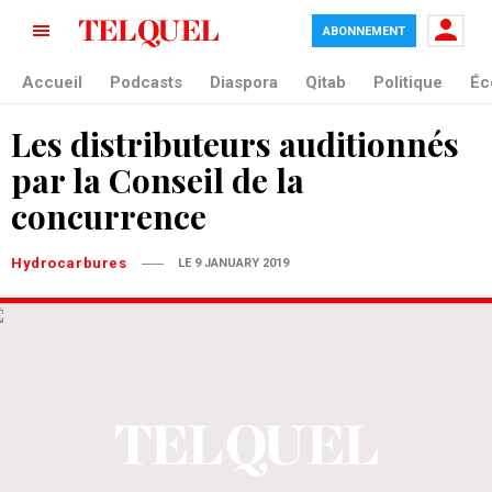
ABONNEMENT
Accueil
Podcasts
Diaspora
Qitab
Politique
Éc
Les distributeurs auditionnés
par la Conseil de la
concurrence
Hydrocarbures
LE 9 JANUARY 2019