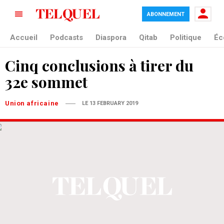
ABONNEMENT
Accueil
Podcasts
Diaspora
Qitab
Politique
Éc
Cinq conclusions à tirer du
32e sommet
Union africaine
LE 13 FEBRUARY 2019