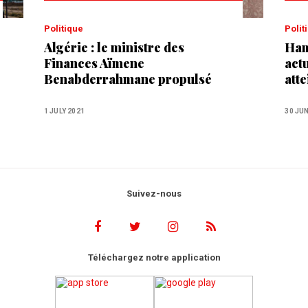
Politique
Poli
Algérie : le ministre des
Ham
Finances Aïmene
actu
Benabderrahmane propulsé
atte
Premier ministre
amb
1 JULY 2021
30 JU
Suivez-nous
Téléchargez notre application