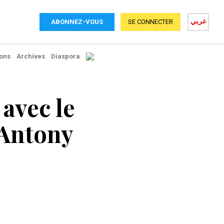
عربي
ABONNEZ-VOUS
SE CONNECTER
ons
Archives
Diaspora
 avec le
 Antony