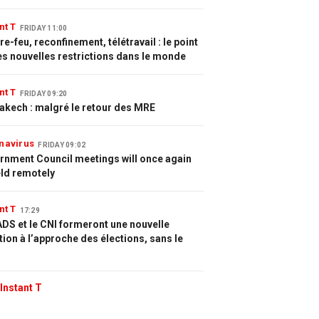
nt T
FRIDAY 11:00
e-feu, reconfinement, télétravail : le point
es nouvelles restrictions dans le monde
nt T
FRIDAY 09:20
akech : malgré le retour des MRE
navirus
FRIDAY 09:02
rnment Council meetings will once again
eld remotely
nt T
17:29
DS et le CNI formeront une nouvelle
tion à l’approche des élections, sans le
Instant T