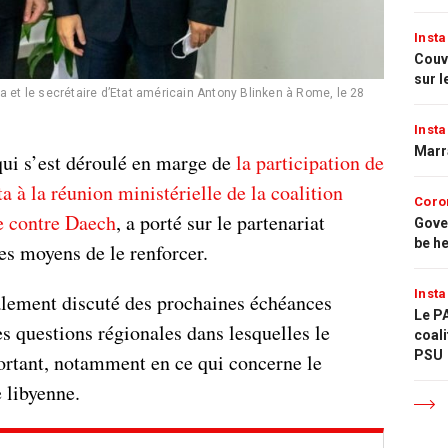
Insta
Couvr
sur l
a et le secrétaire d’Etat américain Antony Blinken à Rome, le 28
Insta
Marr
 qui s’est déroulé en marge de
la participation de
a à la réunion ministérielle de la coalition
Coro
e contre Daech
, a porté sur le partenariat
Gove
be h
les moyens de le renforcer.
Insta
alement discuté des prochaines échéances
Le PA
nes questions régionales dans lesquelles le
coali
PSU
rtant, notamment en ce qui concerne le
 libyenne.