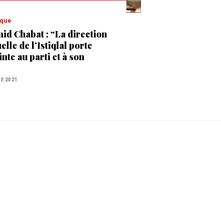
tique
id Chabat : “La direction
elle de l’Istiqlal porte
inte au parti et à son
ition électorale”
NE 2021