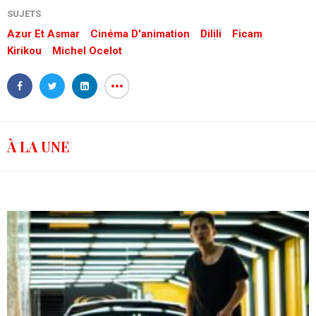
SUJETS
Azur Et Asmar
Cinéma D'animation
Dilili
Ficam
Kirikou
Michel Ocelot
À LA UNE