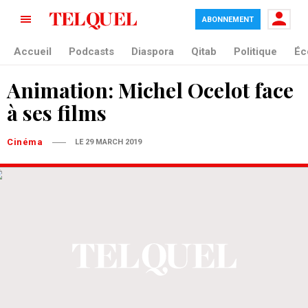
ABONNEMENT
Accueil
Podcasts
Diaspora
Qitab
Politique
Éc
Animation: Michel Ocelot face
à ses films
Cinéma
LE 29 MARCH 2019