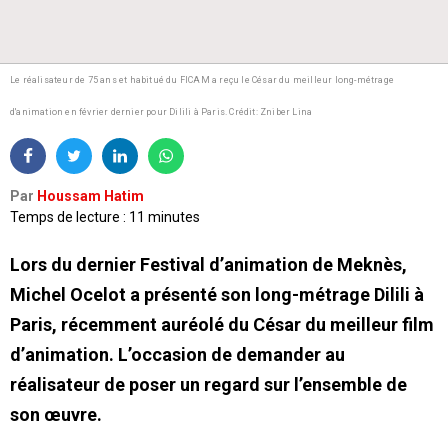
Le réalisateur de 75 ans et habitué du FICAM a reçu le César du meilleur long-métrage
d'animation en février dernier pour Dilili à Paris.
Crédit: Zniber Lina
Par
Houssam Hatim
Temps de lecture : 11 minutes
Lors du dernier Festival d’animation de Meknès,
Michel Ocelot a présenté son long-métrage Dilili à
Paris, récemment auréolé du César du meilleur film
d’animation. L’occasion de demander au
réalisateur de poser un regard sur l’ensemble de
son œuvre.