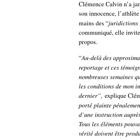
Clémence Calvin n’a jam
son innocence, l’athlète
mains des “
juridiction
communiqué, elle invite 
propos.
“
Au-delà des approximat
reportage et ces témoig
nombreuses semaines que 
les conditions de mon i
dernier”,
explique Clém
porté plainte pénalement
d’une instruction auprè
Tous les éléments pouvan
vérité doivent être produ