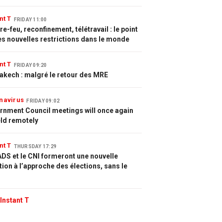
nt T
FRIDAY 11:00
e-feu, reconfinement, télétravail : le point
es nouvelles restrictions dans le monde
nt T
FRIDAY 09:20
akech : malgré le retour des MRE
navirus
FRIDAY 09:02
rnment Council meetings will once again
eld remotely
nt T
THURSDAY 17:29
DS et le CNI formeront une nouvelle
tion à l’approche des élections, sans le
Instant T