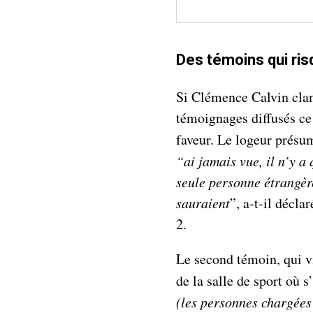
Des témoins qui ris
Si Clémence Calvin cla
témoignages diffusés ce
faveur. Le logeur présum
“ai jamais vue, il n’y a
seule personne étrangère
sauraient
”, a-t-il décla
2.
Le second témoin, qui vi
de la salle de sport où 
(les personnes chargées