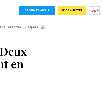
عربي
ABONNEZ-VOUS
SE CONNECTER
ons
Archives
Diaspora
 Deux
nt en