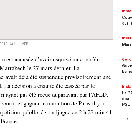
Insta
Couvr
sur l
Insta
 2019.
Crédit: AFP
Marr
n est accusée d’avoir esquivé un contrôle
Coro
Gove
 Marrakech le 27 mars dernier. La
be h
e avait déjà été suspendue provisoirement une
l. La décision a ensuite été cassée par le
Insta
e n’ayant pas été reçue auparavant par l’AFLD.
Le PA
coali
 courir, et gagner le marathon de Paris il y a
PSU
étition qu’elle s’est adjugée en 2 h 23 min 41
 France.