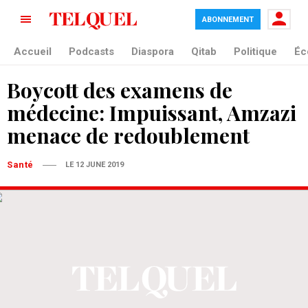
ABONNEMENT
Accueil
Podcasts
Diaspora
Qitab
Politique
Éc
Boycott des examens de
médecine: Impuissant, Amzazi
menace de redoublement
Santé
LE 12 JUNE 2019