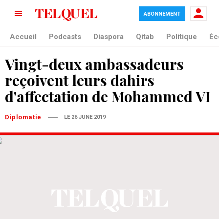
ABONNEMENT
Accueil
Podcasts
Diaspora
Qitab
Politique
Éc
Vingt-deux ambassadeurs
reçoivent leurs dahirs
d'affectation de Mohammed VI
Diplomatie
LE 26 JUNE 2019