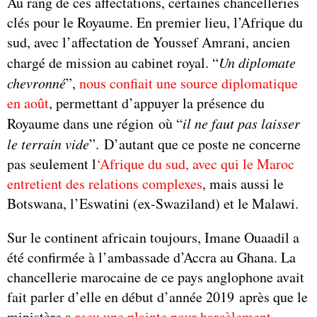
Au rang de ces affectations, certaines chancelleries
clés pour le Royaume. En premier lieu, l’Afrique du
sud, avec l’affectation de Youssef Amrani, ancien
chargé de mission au cabinet royal. “
Un diplomate
chevronné
”,
nous confiait une source diplomatique
en août
, permettant d’appuyer la présence du
Royaume dans une région où “
il ne faut pas laisser
le terrain vide
”. D’autant que ce poste ne concerne
pas seulement l
‘Afrique du sud, avec qui le Maroc
entretient des relations complexes
, mais aussi le
Botswana, l’Eswatini (ex-Swaziland) et le Malawi.
Sur le continent africain toujours, Imane Ouaadil a
été confirmée à l’ambassade d’Accra au Ghana. La
chancellerie marocaine de ce pays anglophone avait
fait parler d’elle en début d’année 2019 après que le
ministère a
reçu une plainte pour harcèlement