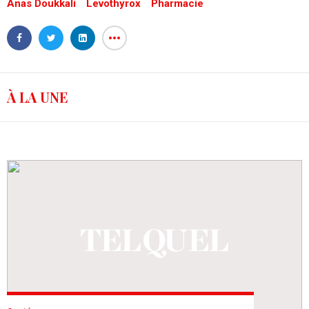
Anas Doukkali
Levothyrox
Pharmacie
À LA UNE