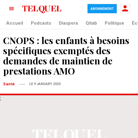
ABONNEMENT
Accueil
Podcasts
Diaspora
Qitab
Politique
Éc
CNOPS : les enfants à besoins
spécifiques exemptés des
demandes de maintien de
prestations AMO
Santé
LE 9 JANUARY 2020