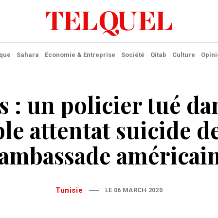
ique
Sahara
Économie & Entreprise
Société
Qitab
Culture
Opini
s : un policier tué da
le attentat suicide d
’ambassade américai
Tunisie
LE 06 MARCH 2020