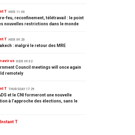
nt T
HIER 11:00
e-feu, reconfinement, télétravail : le point
es nouvelles restrictions dans le monde
nt T
HIER 09:20
akech : malgré le retour des MRE
navirus
HIER 09:02
rnment Council meetings will once again
eld remotely
nt T
THURSDAY 17:29
DS et le CNI formeront une nouvelle
tion à l’approche des élections, sans le
Instant T