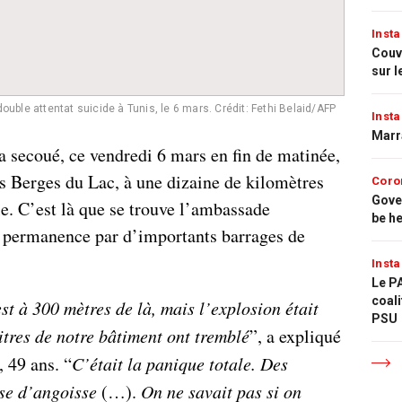
Insta
Couvr
sur l
 double attentat suicide à Tunis, le 6 mars.
Crédit: Fethi Belaid/AFP
Insta
Marr
a secoué, ce vendredi 6 mars en fin de matinée,
es Berges du Lac, à une dizaine de kilomètres
Coro
Gove
le. C’est là que se trouve l’ambassade
be h
 permanence par d’importants barrages de
Insta
Le PA
coali
est à 300 mètres de là, mais l’explosion était
PSU
vitres de notre bâtiment ont tremblé
”, a expliqué
 49 ans. “
C’était la panique totale. Des
ise d’angoisse
(…).
On ne savait pas si on