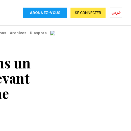
عربي
ABONNEZ-VOUS
SE CONNECTER
ons
Archives
Diaspora
ns un
evant
ne