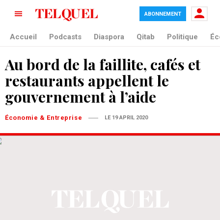
ABONNEMENT
Accueil
Podcasts
Diaspora
Qitab
Politique
Éc
Au bord de la faillite, cafés et
restaurants appellent le
gouvernement à l’aide
Économie & Entreprise
LE 19 APRIL 2020