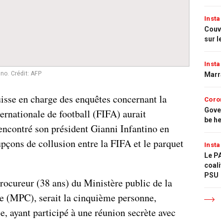
Insta
Couvr
sur l
Insta
tino.
Crédit: AFP
Marr
uisse en charge des enquêtes concernant la
Coro
Gove
ernationale de football (FIFA) aurait
be h
encontré son président Gianni Infantino en
pçons de collusion entre la FIFA et le parquet
Insta
Le PA
coali
PSU
ocureur (38 ans) du Ministère public de la
e (MPC), serait la cinquième personne,
ée, ayant participé à une réunion secrète avec