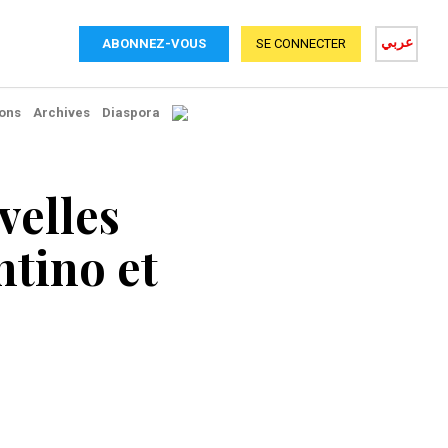
عربي
ABONNEZ-VOUS
SE CONNECTER
ons
Archives
Diaspora
velles
ntino et