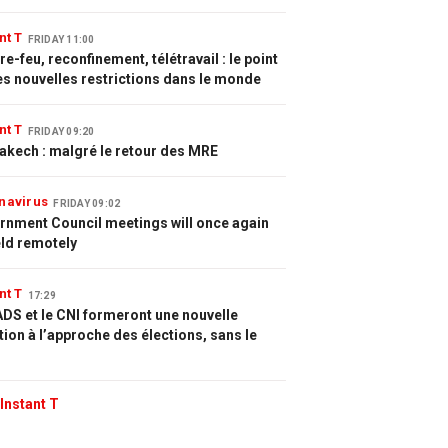
nt T
FRIDAY 11:00
e-feu, reconfinement, télétravail : le point
es nouvelles restrictions dans le monde
nt T
FRIDAY 09:20
akech : malgré le retour des MRE
navirus
FRIDAY 09:02
rnment Council meetings will once again
eld remotely
nt T
17:29
DS et le CNI formeront une nouvelle
tion à l’approche des élections, sans le
Instant T