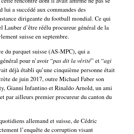
ette rencontre dont il avait affirmé ne pas se
d lui a succédé aux commandes des
instance dirigeante du football mondial. Ce qui
 Lauber d’être réélu procureur général de la
rlement suisse en septembre.
nce du parquet suisse (AS-MPC), qui a
général pour n’avoir “
pas dit la vérité
” et “
agi
vait déjà établi qu’une cinquième personne était
crète de juin 2017, outre Michael Faber son
y, Gianni Infantino et Rinaldo Arnold, un ami
et par ailleurs premier procureur du canton du
s quotidiens allemand et suisse, de Cédric
ctement l’enquête de corruption visant