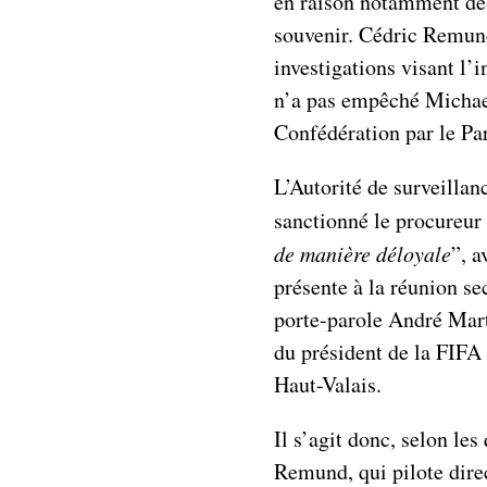
en raison notamment de c
souvenir. Cédric Remun
investigations visant l’
n’a pas empêché Michael
Confédération par le Pa
L’Autorité de surveilla
sanctionné le procureur 
de manière déloyale
”, a
présente à la réunion se
porte-parole André Mart
du président de la FIFA 
Haut-Valais.
Il s’agit donc, selon le
Remund, qui pilote dire