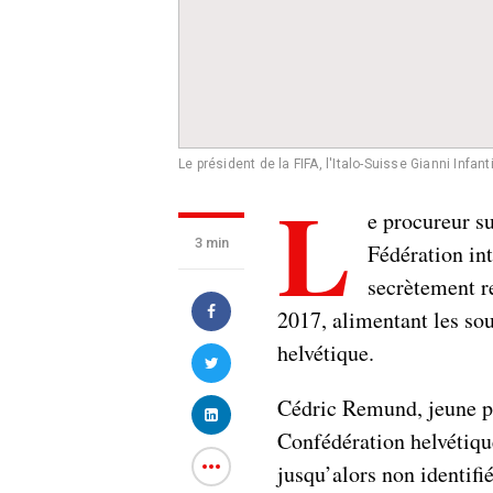
Le président de la FIFA, l'Italo-Suisse Gianni Infan
L
e procureur s
3 min
Fédération int
secrètement r
2017, alimentant les sou
helvétique.
Cédric Remund, jeune pr
Confédération helvétiqu
jusqu’alors non identifi