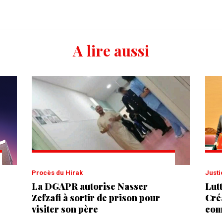
A lire aussi
Procès du Hirak
Just
La DGAPR autorise Nasser
Lut
Zefzafi à sortir de prison pour
Cré
visiter son père
com
Con