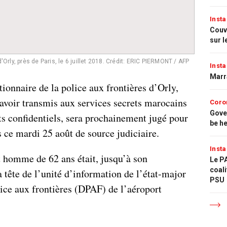
Insta
Couvr
sur l
'Orly, près de Paris, le 6 juillet 2018.
Crédit: ERIC PIERMONT / AFP
Insta
Marr
tionnaire de la police aux frontières d’Orly,
avoir transmis aux services secrets marocains
Coro
Gove
s confidentiels, sera prochainement jugé pour
be h
s ce mardi 25 août de source judiciaire.
Insta
t homme de 62 ans était, jusqu’à son
Le PA
coali
a tête de l’unité d’information de l’état-major
PSU
lice aux frontières (DPAF) de l’aéroport