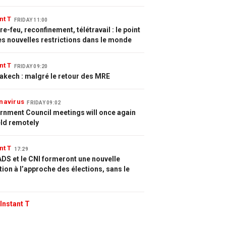
nt T
FRIDAY 11:00
e-feu, reconfinement, télétravail : le point
es nouvelles restrictions dans le monde
nt T
FRIDAY 09:20
akech : malgré le retour des MRE
navirus
FRIDAY 09:02
rnment Council meetings will once again
eld remotely
nt T
17:29
DS et le CNI formeront une nouvelle
tion à l’approche des élections, sans le
Instant T