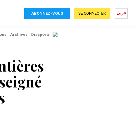
عربي
ABONNEZ-VOUS
SE CONNECTER
ons
Archives
Diaspora
ntières
nseigné
s