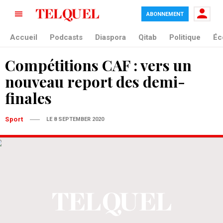
ABONNEMENT
Accueil
Podcasts
Diaspora
Qitab
Politique
Éc
Compétitions CAF : vers un
nouveau report des demi-
finales
Sport
LE 8 SEPTEMBER 2020