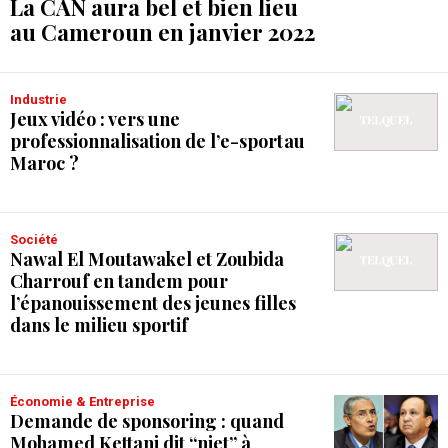
La CAN aura bel et bien lieu
au Cameroun en janvier 2022
Industrie
Jeux vidéo : vers une
professionnalisation de l’e-sport au
Maroc ?
Société
Nawal El Moutawakel et Zoubida
Charrouf en tandem pour
l’épanouissement des jeunes filles
dans le milieu sportif
Économie & Entreprise
Demande de sponsoring : quand
Mohamed Kettani dit “niet” à