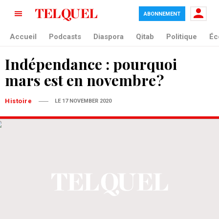
ABONNEMENT
Accueil
Podcasts
Diaspora
Qitab
Politique
Éc
Indépendance : pourquoi
mars est en novembre ?
Histoire
LE 17 NOVEMBER 2020