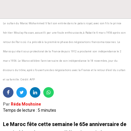
Le sultan du Maroc Mohammed V fait son entrée dans le palais royal, avec son fils le prince
héritier Moulay Hassan, accueilli par une foule enthousiaste, à Rabat le 6 mars 1956 après son
retour de Paris où il a présidé à la première phase des négociations franco-marocaines. Le
Maroc qui était sous protectorat de la France depuis 1912 a proclamé son indépendance le 2
mars 1956. Le Maroc célèbre l'anniversaire de son indépendance le 18 novembre, jour du
discours du trône, après l'ouverture des négociations avec la France et le retour d'exil du sultan
et sa famille.
Crédit: AFP
Par
Réda Mouhsine
Temps de lecture : 5 minutes
Le Maroc fête cette semaine le 65e anniversaire de