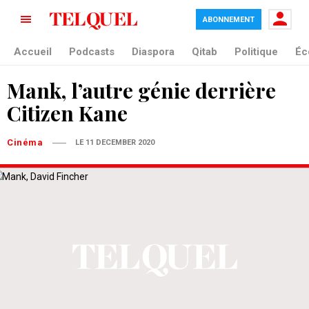
ABONNEMENT
Accueil
Podcasts
Diaspora
Qitab
Politique
Éc
Mank, l’autre génie derrière
Citizen Kane
Cinéma
LE 11 DECEMBER 2020