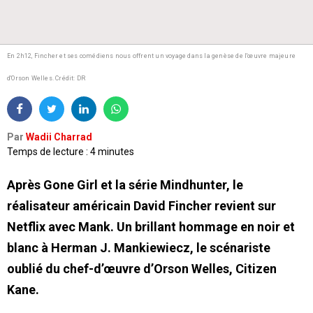
En 2h12, Fincher et ses comédiens nous offrent un voyage dans la genèse de l'œuvre majeure
d'Orson Welles.
Crédit: DR
Par
Wadii Charrad
Temps de lecture : 4 minutes
Après Gone Girl et la série Mindhunter, le
réalisateur américain David Fincher revient sur
Netflix avec Mank. Un brillant hommage en noir et
blanc à Herman J. Mankiewiecz, le scénariste
oublié du chef-d’œuvre d’Orson Welles, Citizen
Kane.