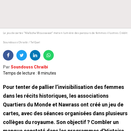
Le jeu de cartes "Nla'boha Moussawat" met en lumière des parcours de femmes illustres.
Crédit:
Soundouss Chraibi / TelQuel
Par
Soundouss Chraibi
Temps de lecture : 8 minutes
Pour tenter de pallier l’invisibilisation des femmes
dans les récits historiques, les associations
Quartiers du Monde et Nawrass ont créé un jeu de
cartes, avec des séances organisées dans plusieurs
collèges du royaume. Son objectif ? Combler un
manque constaté dans les programmes d’Histoire.