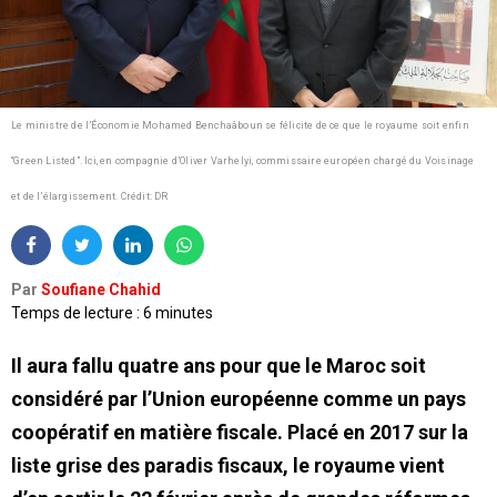
Le ministre de l’Économie Mohamed Benchaâboun se félicite de ce que le royaume soit enfin
“Green Listed”. Ici, en compagnie d’Oliver Varhelyi, commissaire européen chargé du Voisinage
et de l’élargissement.
Crédit: DR
Par
Soufiane Chahid
Temps de lecture : 6 minutes
Il aura fallu quatre ans pour que le Maroc soit
considéré par l’Union européenne comme un pays
coopératif en matière fiscale. Placé en 2017 sur la
liste grise des paradis fiscaux, le royaume vient