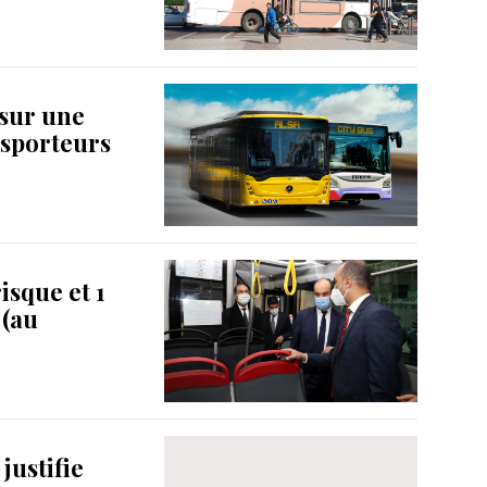
 sur une
nsporteurs
risque et 1
 (au
ustifie