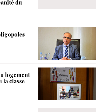
anité du
oligopoles
 au logement
e la classe