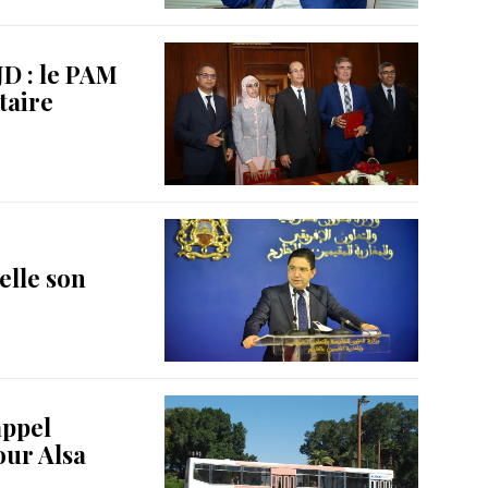
JD : le PAM
taire
elle son
appel
our Alsa