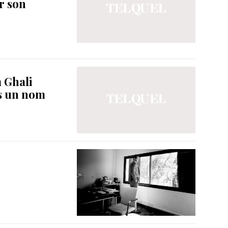
r son
m Ghali
us un nom