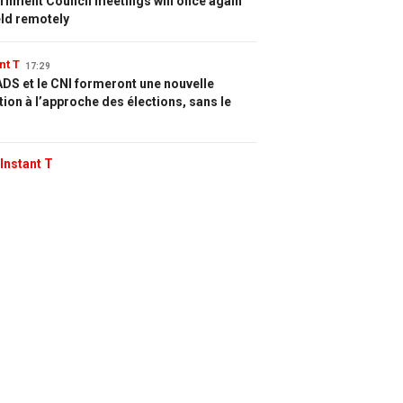
rnment Council meetings will once again
eld remotely
nt T
17:29
DS et le CNI formeront une nouvelle
tion à l’approche des élections, sans le
Instant T