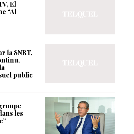
V, El
ne “Al
ar la SNRT,
ontinu,
la
suel public
 groupe
dans les
e”