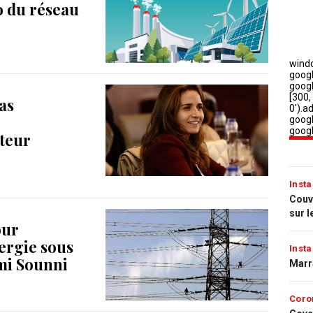
o du réseau
pas
cteur
Insta
Couvr
sur l
our
nergie sous
Insta
mi Sounni
Marr
Coro