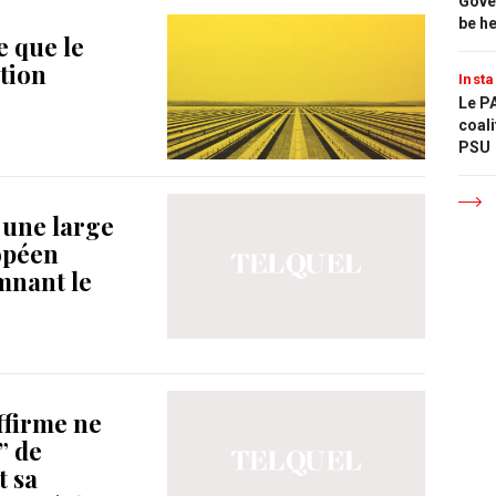
Gove
be h
e que le
ution
Insta
Le PA
coali
PSU
à une large
opéen
mnant le
ffirme ne
” de
t sa