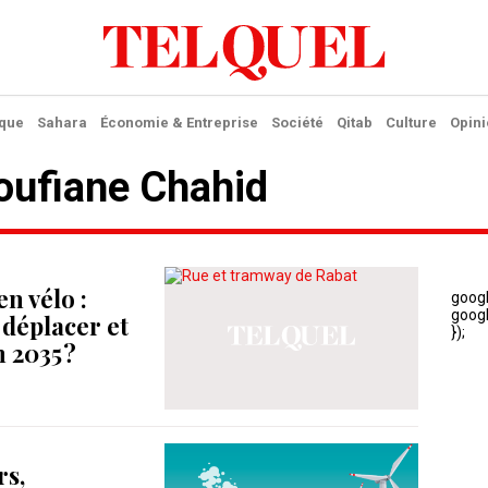
ique
Sahara
Économie & Entreprise
Société
Qitab
Culture
Opini
Soufiane Chahid
n vélo :
déplacer et
 2035 ?
rs,