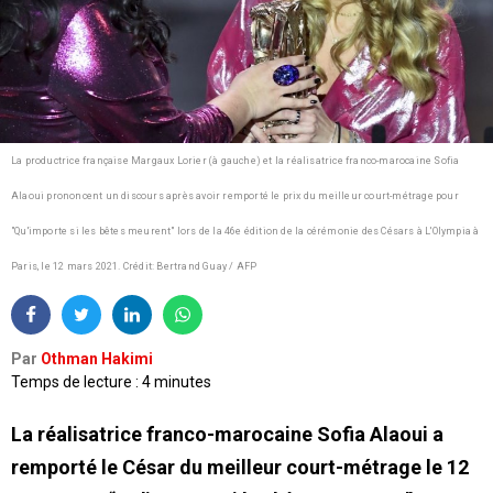
La productrice française Margaux Lorier (à gauche) et la réalisatrice franco-marocaine Sofia
Alaoui prononcent un discours après avoir remporté le prix du meilleur court-métrage pour
"Qu'importe si les bêtes meurent" lors de la 46e édition de la cérémonie des Césars à L'Olympia à
Paris, le 12 mars 2021.
Crédit: Bertrand Guay / AFP
Par
Othman Hakimi
Temps de lecture : 4 minutes
La réalisatrice franco-marocaine Sofia Alaoui a
remporté le César du meilleur court-métrage le 12