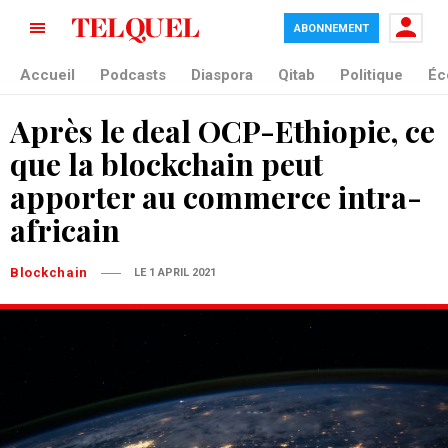
ABONNEMENT
Accueil
Podcasts
Diaspora
Qitab
Politique
Éc
Après le deal OCP-Ethiopie, ce
que la blockchain peut
apporter au commerce intra-
africain
Blockchain
LE 1 APRIL 2021