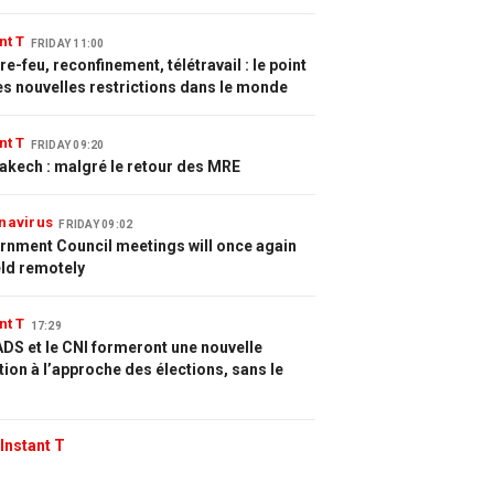
nt T
FRIDAY 11:00
e-feu, reconfinement, télétravail : le point
es nouvelles restrictions dans le monde
nt T
FRIDAY 09:20
akech : malgré le retour des MRE
navirus
FRIDAY 09:02
rnment Council meetings will once again
eld remotely
nt T
17:29
DS et le CNI formeront une nouvelle
tion à l’approche des élections, sans le
Instant T