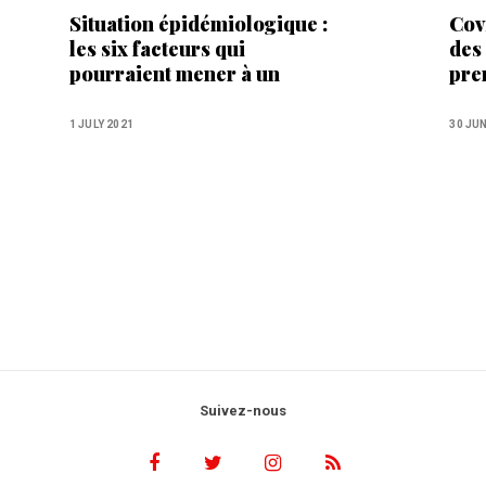
Situation épidémiologique :
Cov
les six facteurs qui
des 
pourraient mener à un
pre
durcissement des restrictions
de l
pru
1 JULY 2021
30 JU
Suivez-nous