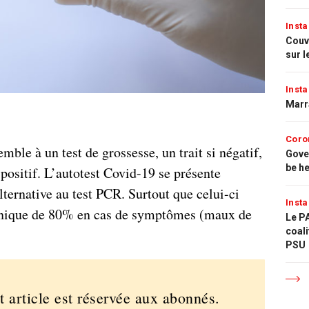
Insta
Couvr
sur l
Insta
Marr
Coro
semble à un test de grossesse, un trait si négatif,
Gove
be h
i positif. L’autotest Covid-19 se présente
ernative au test PCR. Surtout que celui-ci
Insta
linique de 80% en cas de symptômes (maux de
Le PA
coali
PSU
t article est réservée aux abonnés.