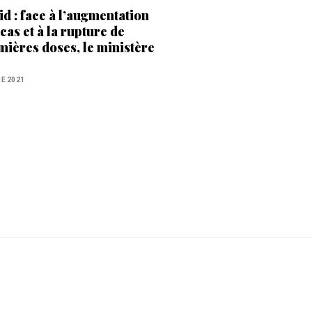
id : face à l’augmentation
cas et à la rupture de
mières doses, le ministère
a Santé appelle à la
dence
NE 2021