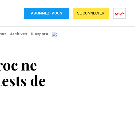
عربي
ABONNEZ-VOUS
SE CONNECTER
ons
Archives
Diaspora
roc ne
tests de