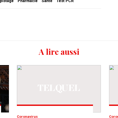
épistage
Pharmacie
Santé
Test PCR
A lire aussi
Coronavirus
Cor