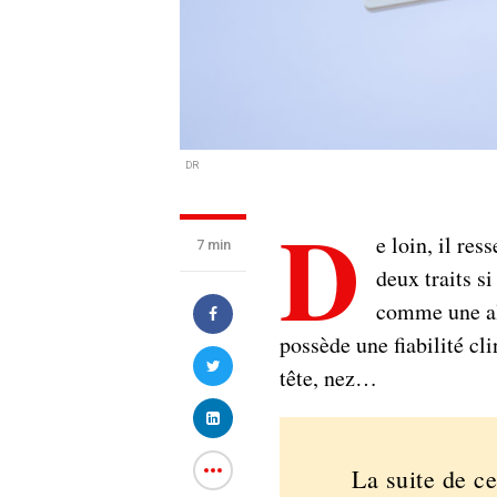
DR
D
e loin, il res
7 min
deux traits s
comme une alt
possède une fiabilité c
tête, nez…
La suite de ce