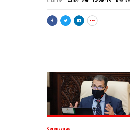
Auto-Test
Covid-19
Kits D
SUJETS:
Coronavirus