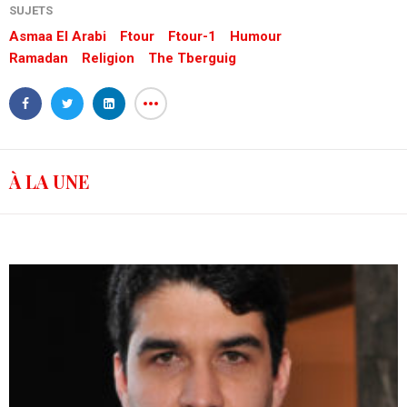
SUJETS
Asmaa El Arabi
Ftour
Ftour-1
Humour
Ramadan
Religion
The Tberguig
À LA UNE