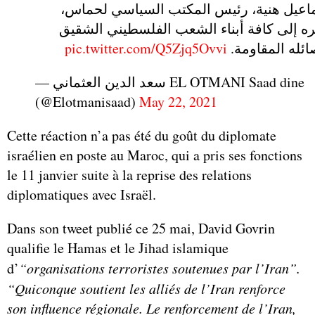
ماعيل هنية، رئيس المكتب السياسي لحماس
ه إلى كافة أبناء الشعب الفلسطيني الشقيق
pic.twitter.com/Q5Zjq5Ovvi
ائله المقاومة
— سعد الدين العثماني EL OTMANI Saad dine
(@Elotmanisaad)
May 22, 2021
Cette réaction n’a pas été du goût du diplomate
israélien en poste au Maroc, qui a pris ses fonctions
le 11 janvier suite à la reprise des relations
diplomatiques avec Israël.
Dans son tweet publié ce 25 mai, David Govrin
qualifie le Hamas et le Jihad islamique
d’
“organisations terroristes soutenues par l’Iran”.
“Quiconque soutient les alliés de l’Iran renforce
son influence régionale. Le renforcement de l’Iran,