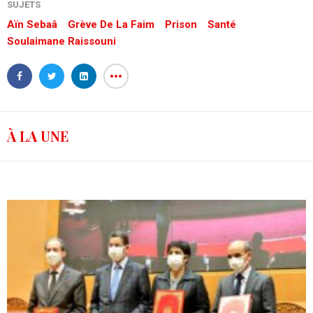
SUJETS
Aïn Sebaâ
Grève De La Faim
Prison
Santé
Soulaimane Raissouni
À LA UNE