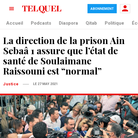
ABONNEMENT
Accueil
Podcasts
Diaspora
Qitab
Politique
Éc
La direction de la prison Ain
Sebaâ 1 assure que l’état de
santé de Soulaimane
Raissouni est “normal”
Justice
LE 27 MAY 2021