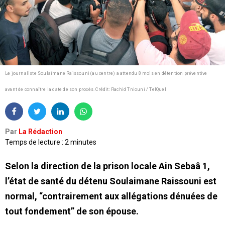
Le journaliste Soulaimane Raissouni (au centre) a attendu 8 mois en détention préventive
avant de connaître la date de son procès.
Crédit: Rachid Tniouni / TelQuel
Par
La Rédaction
Temps de lecture : 2 minutes
Selon la direction de la prison locale Ain Sebaâ 1,
l’état de santé du détenu Soulaimane Raissouni est
normal, “contrairement aux allégations dénuées de
tout fondement” de son épouse.