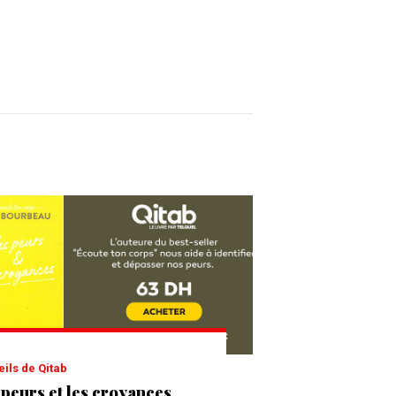
eils de Qitab
 peurs et les croyances