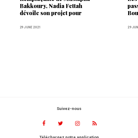
Bakkoury, Nadia Fettah
pas
dévoile son projet pour
Bou
l’Expo universelle à Dubaï
29 JUNE 2021
29 JU
Suivez-nous
Téléchargez notre application