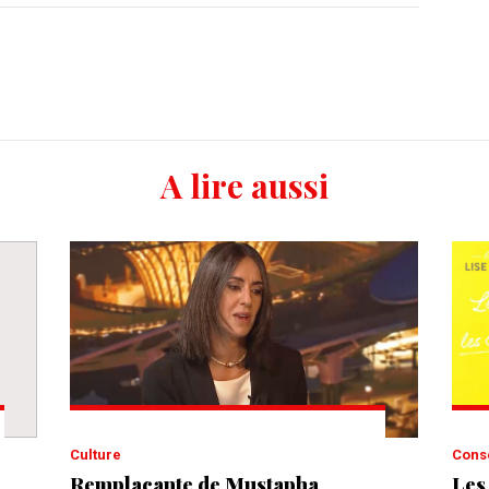
A lire aussi
Culture
Cons
Remplaçante de Mustapha
Les