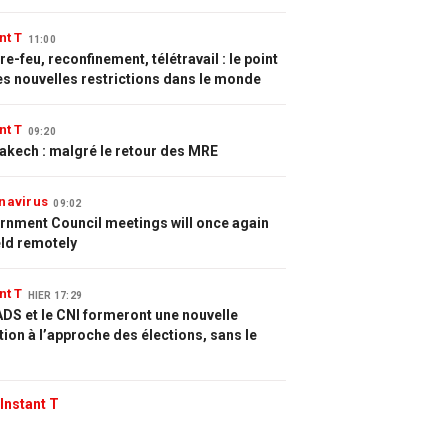
nt T
11:00
e-feu, reconfinement, télétravail : le point
es nouvelles restrictions dans le monde
nt T
09:20
akech : malgré le retour des MRE
navirus
09:02
rnment Council meetings will once again
eld remotely
nt T
HIER 17:29
DS et le CNI formeront une nouvelle
tion à l’approche des élections, sans le
Instant T