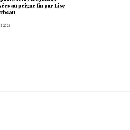
sées au peigne fin par Lise
rbeau
NE 2021