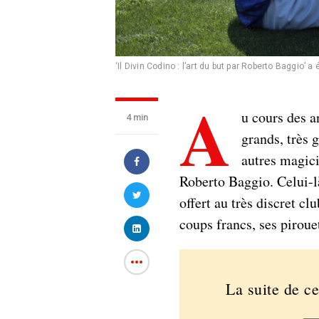
‘Il Divin Codino : l’art du but par Roberto Baggio’ a
A
u cours des a
4 min
grands, très 
autres magici
Roberto Baggio. Celui-l
offert au très discret cl
coups francs, ses piroue
La suite de ce