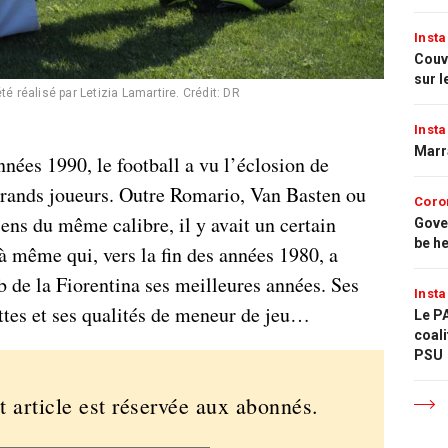
Insta
Couvr
sur l
 été réalisé par Letizia Lamartire.
Crédit: DR
Insta
Marr
nnées 1990, le football a vu l’éclosion de
grands joueurs. Outre Romario, Van Basten ou
Coro
ens du même calibre, il y avait un certain
Gove
be h
à même qui, vers la fin des années 1980, a
ub de la Fiorentina ses meilleures années. Ses
Insta
ttes et ses qualités de meneur de jeu…
Le PA
coali
PSU
t article est réservée aux abonnés.