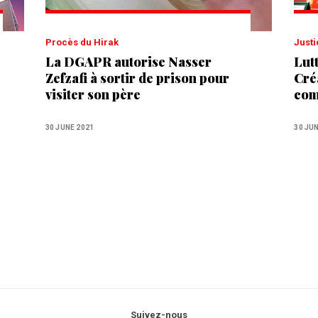
Procès du Hirak
Just
La DGAPR autorise Nasser
Lut
Zefzafi à sortir de prison pour
Cré
visiter son père
com
Con
judi
30 JUNE 2021
30 JU
com
Suivez-nous