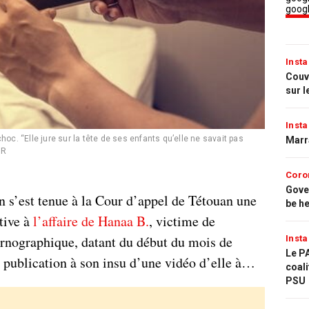
Insta
Couvr
sur l
Insta
hoc. “Elle jure sur la tête de ses enfants qu’elle ne savait pas
Marr
DR
Coro
Gove
in s’est tenue à la Cour d’appel de Tétouan une
be h
tive à
l’affaire de Hanaa B.
, victime de
rnographique, datant du début du mois de
Insta
Le PA
a publication à son insu d’une vidéo d’elle à…
coali
PSU