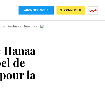
عربي
ABONNEZ-VOUS
SE CONNECTER
ons
Archives
Diaspora
de Hanaa
pel de
pour la