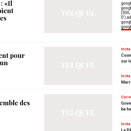
: «Il
oient
es
Insta
sent pour
Couvr
’un
sur l
Insta
Marr
Coro
semble des
Gove
be h
Insta
Le PA