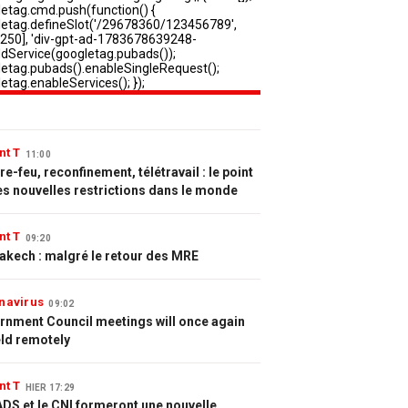
nt T
11:00
e-feu, reconfinement, télétravail : le point
es nouvelles restrictions dans le monde
nt T
09:20
akech : malgré le retour des MRE
navirus
09:02
rnment Council meetings will once again
eld remotely
nt T
HIER 17:29
DS et le CNI formeront une nouvelle