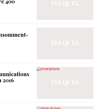
re 400
n
onsomment-
munications
n 2016