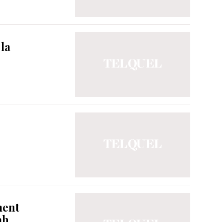
 la
ment
ah