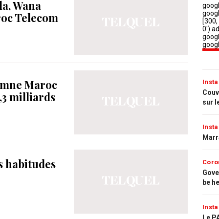
da, Wana
aroc Telecom
amne Maroc
Insta
Couvr
3 milliards
sur l
Insta
Marr
es habitudes
Coro
Gove
be h
Insta
Le PA