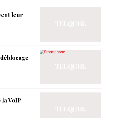
vent leur
e déblocage
 la VoIP