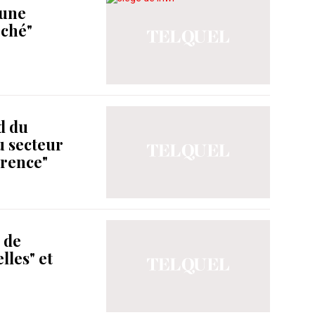
 une
rché"
rd du
u secteur
rrence"
 de
lles" et