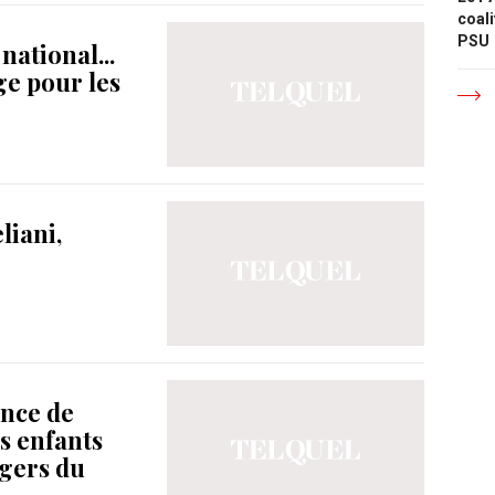
coali
PSU
ational...
ge pour les
liani,
ence de
es enfants
gers du