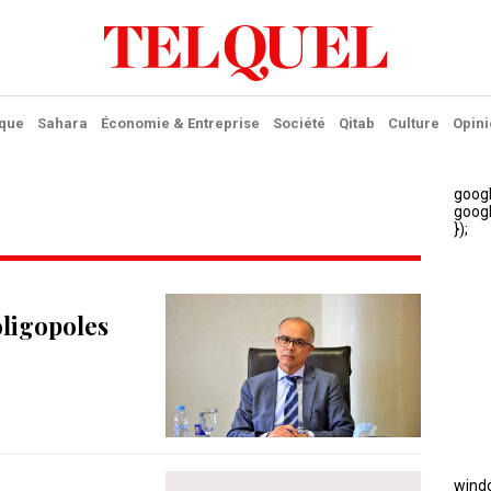
ique
Sahara
Économie & Entreprise
Société
Qitab
Culture
Opini
oligopoles