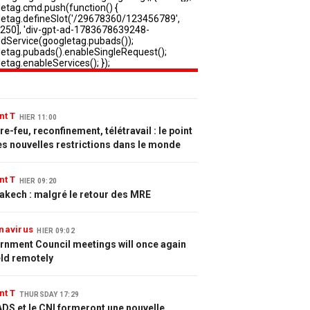
nt T
HIER 11:00
e-feu, reconfinement, télétravail : le point
es nouvelles restrictions dans le monde
nt T
HIER 09:20
akech : malgré le retour des MRE
navirus
HIER 09:02
rnment Council meetings will once again
eld remotely
nt T
THURSDAY 17:29
DS et le CNI formeront une nouvelle