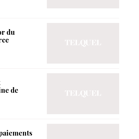
or du
rce
t
ine de
 paiements