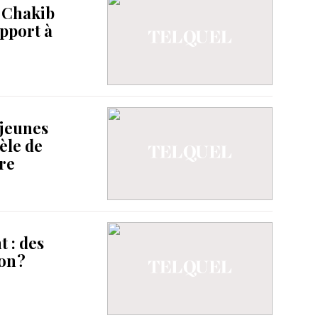
 Chakib
pport à
 jeunes
èle de
re
 : des
on ?