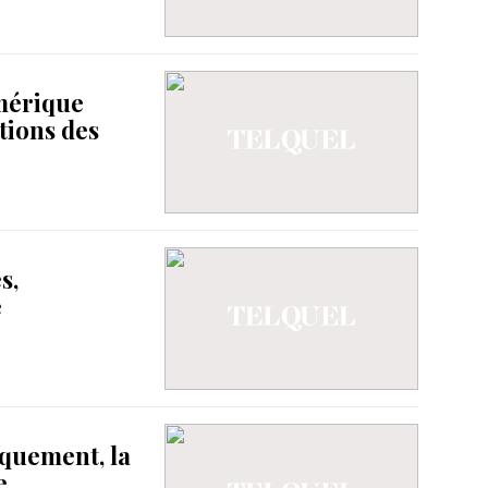
mérique
tions des
s,
e
iquement, la
e