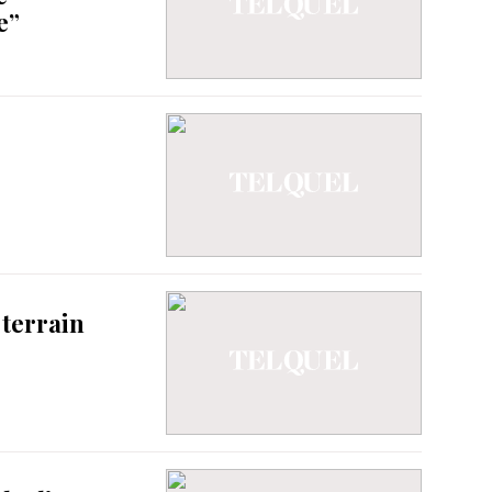
e”
 terrain