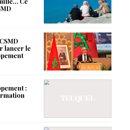
amille… Ce
CSMD
la CSMD
r lancer le
ppement
ppement :
formation