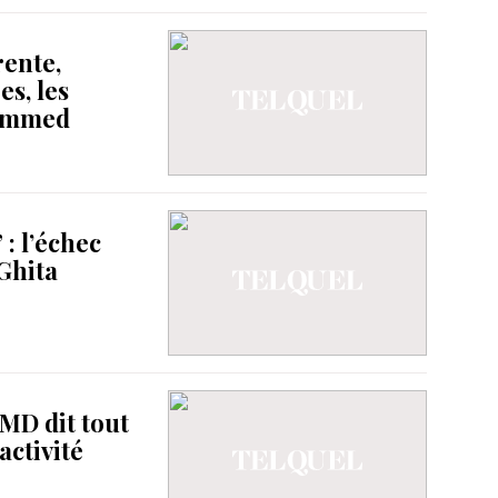
rente,
es, les
ammed
 : l’échec
Ghita
MD dit tout
activité