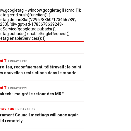
nt T
FRIDAY 11:00
e-feu, reconfinement, télétravail : le point
es nouvelles restrictions dans le monde
nt T
FRIDAY 09:20
akech : malgré le retour des MRE
navirus
FRIDAY 09:02
rnment Council meetings will once again
eld remotely