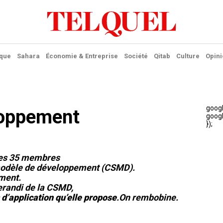
ique
Sahara
Économie & Entreprise
Société
Qitab
Culture
Opini
loppement
 les 35 membres
 modèle de développement (CSMD).
ment.
erandi de la CSMD,
 d’application qu’elle propose
.O
n remb
obine.