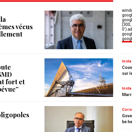
la
lèmes vécus
ellement
Insta
oute
Couvr
CSMD
sur l
t fort et
 bévue”
Insta
Marr
Coro
oligopoles
Gove
be h