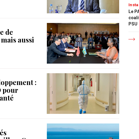
Insta
Le PA
coali
PSU
e de
mais aussi
loppement :
D pour
santé
tés