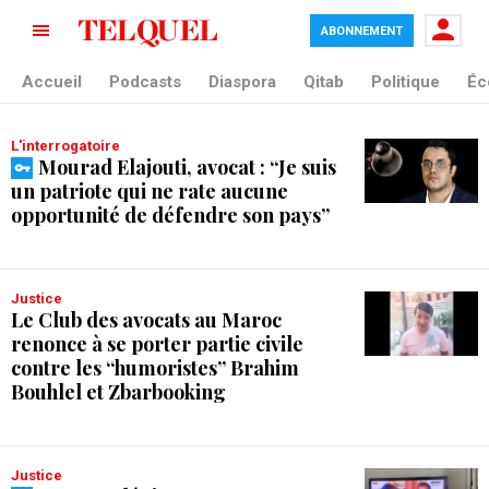
ABONNEMENT
tag blade
Accueil
Podcasts
Diaspora
Qitab
Politique
Éc
L'interrogatoire
Mourad Elajouti, avocat : “Je suis
un patriote qui ne rate aucune
opportunité de défendre son pays”
Justice
Le Club des avocats au Maroc
renonce à se porter partie civile
contre les “humoristes” Brahim
Bouhlel et Zbarbooking
Justice