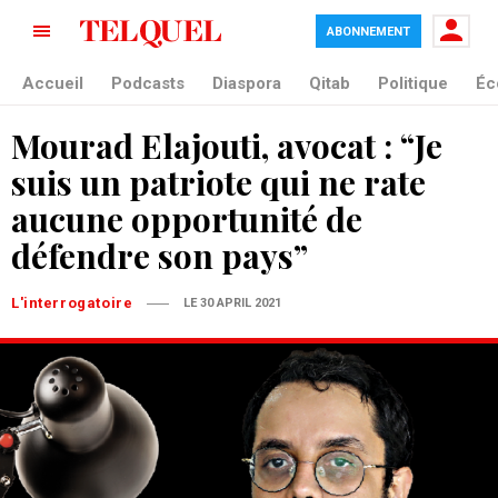
ABONNEMENT
Accueil
Podcasts
Diaspora
Qitab
Politique
Éc
Mourad Elajouti, avocat : “Je
suis un patriote qui ne rate
aucune opportunité de
défendre son pays”
L'interrogatoire
LE 30 APRIL 2021