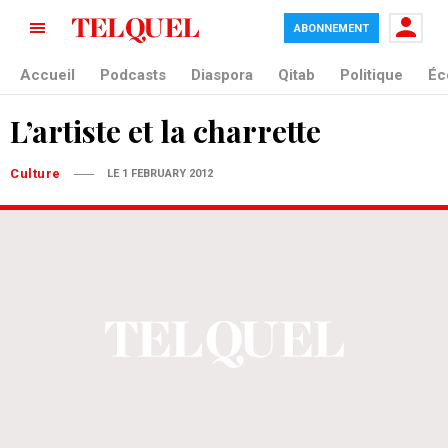
ABONNEMENT
Accueil
Podcasts
Diaspora
Qitab
Politique
Éc
L’artiste et la charrette
Culture
LE 1 FEBRUARY 2012