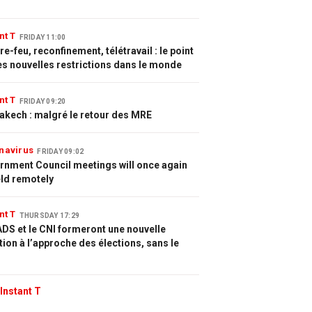
nt T
FRIDAY 11:00
e-feu, reconfinement, télétravail : le point
es nouvelles restrictions dans le monde
nt T
FRIDAY 09:20
akech : malgré le retour des MRE
navirus
FRIDAY 09:02
rnment Council meetings will once again
eld remotely
nt T
THURSDAY 17:29
DS et le CNI formeront une nouvelle
tion à l’approche des élections, sans le
Instant T