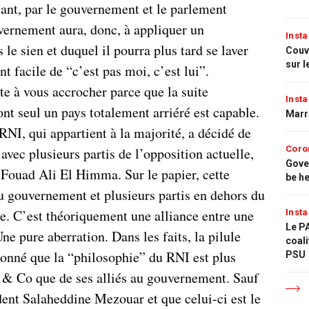
vant, par le gouvernement et le parlement
uvernement aura, donc, à appliquer un
Insta
le sien et duquel il pourra plus tard se laver
Couvr
sur l
t facile de “c’est pas moi, c’est lui”.
te à vous accrocher parce que la suite
Insta
nt seul un pays totalement arriéré est capable.
Marr
 RNI, qui appartient à la majorité, a décidé de
Coro
avec plusieurs partis de l’opposition actuelle,
Gove
Fouad Ali El Himma. Sur le papier, cette
be h
au gouvernement et plusieurs partis en dehors du
e. C’est théoriquement une alliance entre une
Insta
Le PA
ne pure aberration. Dans les faits, la pilule
coali
donné que la “philosophie” du RNI est plus
PSU
 & Co que de ses alliés au gouvernement. Sauf
dent Salaheddine Mezouar et que celui-ci est le