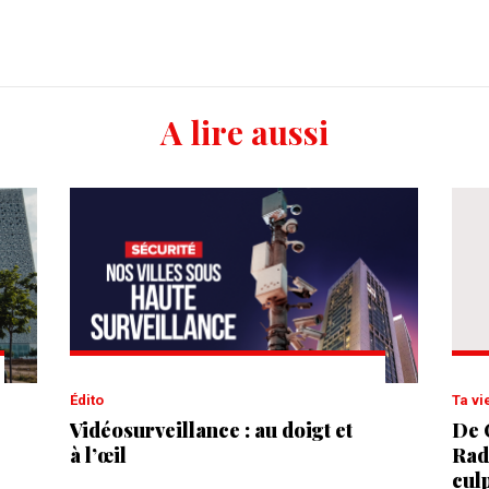
A lire aussi
Édito
Ta vi
Vidéosurveillance : au doigt et
De 
à l’œil
Rad
cul