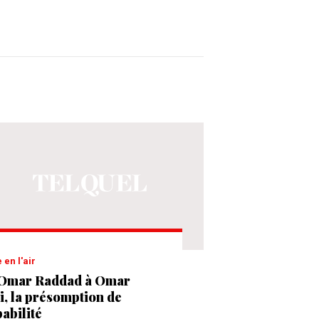
e en l'air
Omar Raddad à Omar
i, la présomption de
pabilité