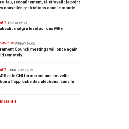
e-feu, reconfinement, télétravail : le point
es nouvelles restrictions dans le monde
nt T
FRIDAY 09:20
akech : malgré le retour des MRE
navirus
FRIDAY 09:02
rnment Council meetings will once again
eld remotely
nt T
THURSDAY 17:29
DS et le CNI formeront une nouvelle
tion à l’approche des élections, sans le
Instant T