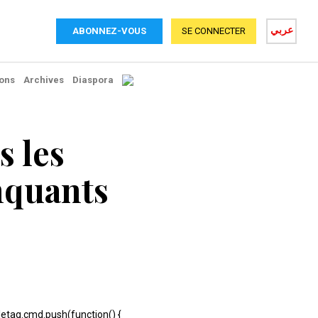
عربي
ABONNEZ-VOUS
SE CONNECTER
ons
Archives
Diaspora
s les
nquants