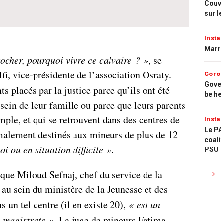
Couvr
sur l
Insta
Marr
procher, pourquoi vivre ce calvaire ? »
, se
i, vice-présidente de l’association Osraty.
Coro
Gove
nts placés par la justice parce qu’ils ont été
be h
sein de leur famille ou parce que leurs parents
mple, et qui se retrouvent dans des centres de
Insta
Le PA
malement destinés aux mineurs de plus de 12
coali
loi ou en situation difficile »
.
PSU
que Miloud Sefnaj, chef du service de la
au sein du ministère de la Jeunesse et des
s un tel centre (il en existe 20),
« est un
s magistrats »
. La juge de mineurs Fatima