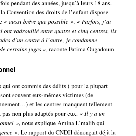
rfois pendant des années, jusqu’à leurs 18 ans.
e la Convention des droits de l’enfant dispose
re
« aussi brève que possible »
.
« Parfois, j’ai
i ont vadrouillé entre quatre et cinq centres,
ils
des d’un centre à l’autre,
je condamne
de certains juges »
, raconte Fatima Ougadoum.
onnel
 qui ont commis des délits ( pour la plupart
ls sont souvent eux-mêmes victimes (de
onnement…) et les centres manquent tellement
t pas non plus adaptés pour eux.
« Il y a un
sonnel »
, nous explique Amina L’malih qui
gence »
. Le rapport du CNDH dénonçait déjà la