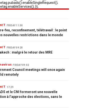
nt T
FRIDAY 11:00
e-feu, reconfinement, télétravail : le point
es nouvelles restrictions dans le monde
nt T
FRIDAY 09:20
akech : malgré le retour des MRE
navirus
FRIDAY 09:02
rnment Council meetings will once again
eld remotely
nt T
17:29
DS et le CNI formeront une nouvelle
tion à l’approche des élections, sans le