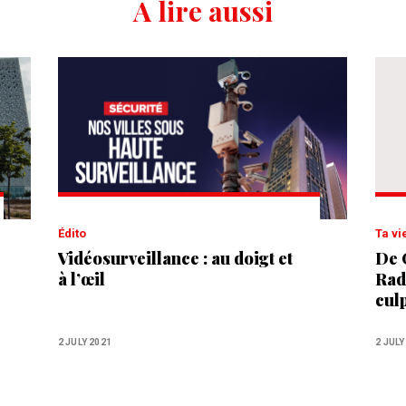
A lire aussi
Édito
Ta vi
Vidéosurveillance : au doigt et
De 
à l’œil
Rad
cul
2 JULY 2021
2 JULY