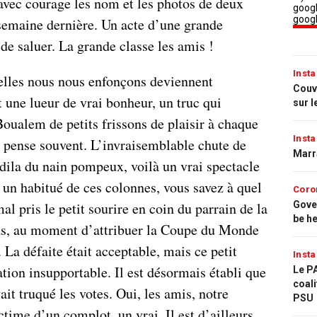
 avec courage les nom et les photos de deux
semaine dernière. Un acte d’une grande
 de saluer. La grande classe les amis !
Insta
elles nous nous enfonçons deviennent
Couvr
t une lueur de vrai bonheur, un truc qui
sur l
oualem de petits frissons de plaisir à chaque
Insta
l y pense souvent. L’invraisemblable chute de
Marr
hdila du nain pompeux, voilà un vrai spectacle
s un habitué de ces colonnes, vous savez à quel
Coro
al pris le petit sourire en coin du parrain de la
Gove
be h
as, au moment d’attribuer la Coupe du Monde
 La défaite était acceptable, mais ce petit
Insta
ation insupportable. Il est désormais établi que
Le PA
coali
it truqué les votes. Oui, les amis, notre
PSU
ctime d’un complot, un vrai. Il est d’ailleurs