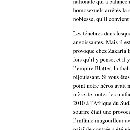
nationale qui a balancé
homosexuels arrêtés la 
noblesse, qu’il convient
Les ténèbres dans lesqu
angoissantes. Mais il es
provoque chez Zakaria B
fois qu’il y pense, et i
l’empire Blatter, la tba
réjouissant. Si vous ête
point notre héros avait m
mère de toutes les mafi
2010 à l’Afrique du Sud.
sourire était une provoc
l’infâme magouilleur ava
paisible contrée a été vi