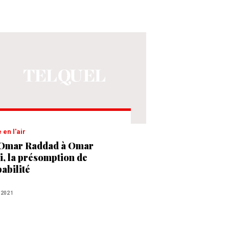
e en l'air
Omar Raddad à Omar
i, la présomption de
pabilité
 2021