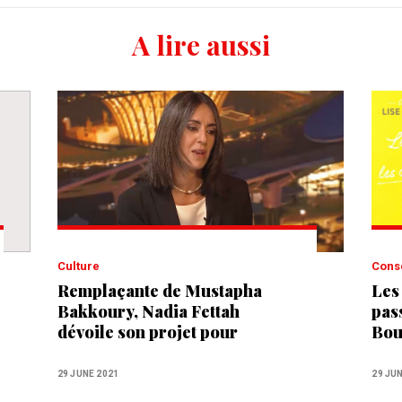
A lire aussi
Culture
Cons
Remplaçante de Mustapha
Les
Bakkoury, Nadia Fettah
pas
dévoile son projet pour
Bou
l’Expo universelle à Dubaï
29 JUNE 2021
29 JU