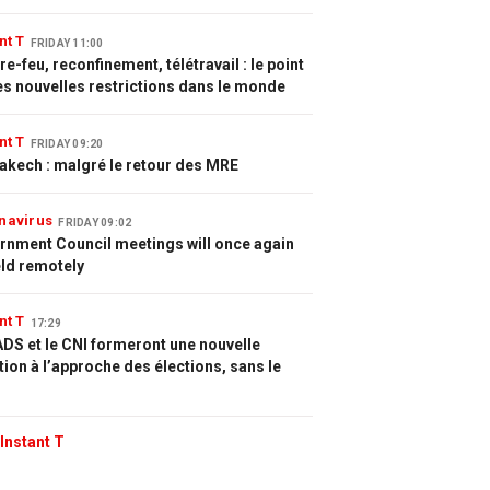
nt T
FRIDAY 11:00
e-feu, reconfinement, télétravail : le point
es nouvelles restrictions dans le monde
nt T
FRIDAY 09:20
akech : malgré le retour des MRE
navirus
FRIDAY 09:02
rnment Council meetings will once again
eld remotely
nt T
17:29
DS et le CNI formeront une nouvelle
tion à l’approche des élections, sans le
Instant T