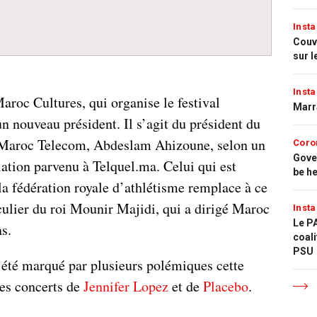
Insta
Couvr
sur l
Insta
aroc Cultures, qui organise le festival
Marr
n nouveau président. Il s’agit du président du
 Maroc Telecom, Abdeslam Ahizoune, selon un
Coro
Gove
tion parvenu à Telquel.ma. Celui qui est
be h
la fédération royale d’athlétisme remplace à ce
iculier du roi Mounir Majidi, qui a dirigé Maroc
Insta
Le PA
s.
coali
PSU
été marqué par plusieurs polémiques cette
es concerts de
Jennifer Lopez
et de
Placebo
.