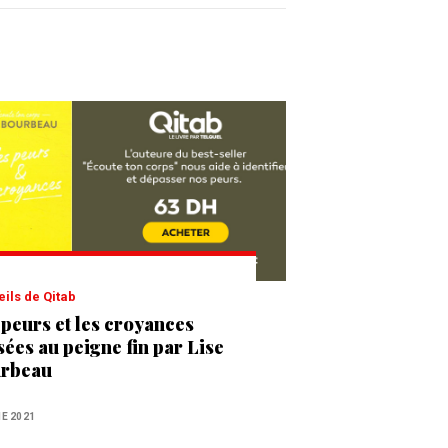
eils de Qitab
 peurs et les croyances
sées au peigne fin par Lise
rbeau
NE 2021