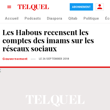
ABONNEMENT
Accueil
Podcasts
Diaspora
Qitab
Politique
Éc
Les Habous recensent les
comptes des imams sur les
réseaux sociaux
Gouvernement
LE 26 SEPTEMBER 2018