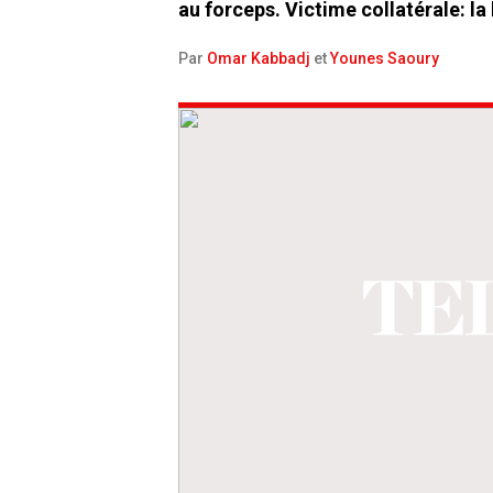
au forceps. Victime collatérale: la 
Par
Omar Kabbadj
et
Younes Saoury