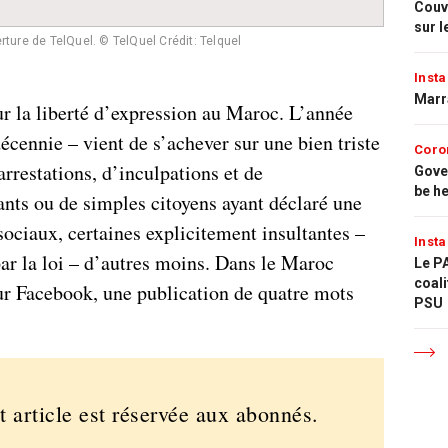
Couvr
sur l
erture de TelQuel. © TelQuel
Crédit: Telquel
Insta
Marr
r la liberté d’expression au Maroc. L’année
décennie – vient de s’achever sur une bien triste
Coro
arrestations, d’inculpations et de
Gove
be h
nts ou de simples citoyens ayant déclaré une
sociaux, certaines explicitement insultantes –
Insta
ar la loi – d’autres moins. Dans le Maroc
Le PA
coali
sur Facebook, une publication de quatre mots
PSU
t article est réservée aux abonnés.