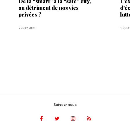
De la “smart” à la “safe” city,
L’e
au détriment de nos vies
d’é
privées ?
lut
sex
2 JULY 2021
1 JULY
Suivez-nous