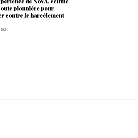
xpérience de NoVA, cellule
coute pionnière pour
ter contre le harcèlement
uel
 2021