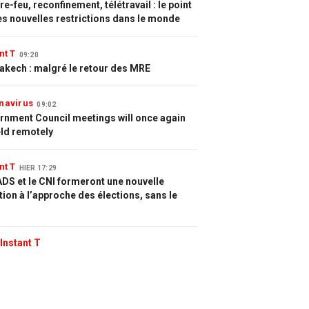
e-feu, reconfinement, télétravail : le point
es nouvelles restrictions dans le monde
nt T
09:20
akech : malgré le retour des MRE
navirus
09:02
rnment Council meetings will once again
eld remotely
nt T
HIER 17:29
DS et le CNI formeront une nouvelle
tion à l’approche des élections, sans le
Instant T