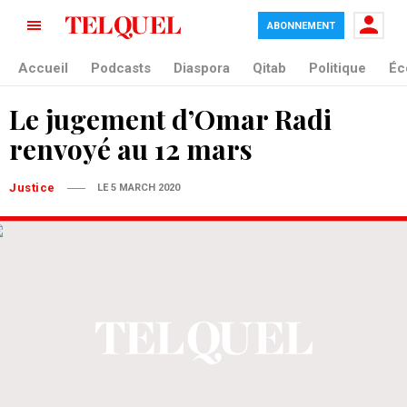
ABONNEMENT
Accueil
Podcasts
Diaspora
Qitab
Politique
Éc
Le jugement d’Omar Radi
renvoyé au 12 mars
Justice
LE 5 MARCH 2020