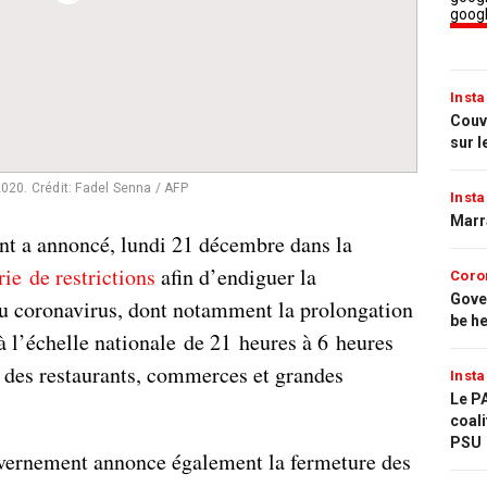
Insta
Couvr
sur l
2020.
Crédit: Fadel Senna / AFP
Insta
Marr
t a annoncé, lundi 21 décembre dans la
rie de restrictions
afin d’endiguer la
Coro
Gove
u coronavirus, dont notamment la prolongation
be h
à l’échelle nationale de 21 heures à 6 heures
e des restaurants, commerces et grandes
Insta
Le PA
coali
PSU
ernement annonce également la fermeture des