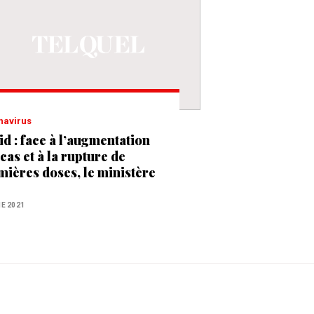
onavirus
id : face à l’augmentation
cas et à la rupture de
mières doses, le ministère
a Santé appelle à la
dence
NE 2021