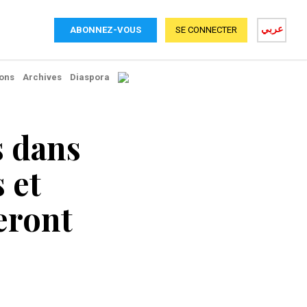
عربي
ABONNEZ-VOUS
SE CONNECTER
ons
Archives
Diaspora
s dans
s et
eront