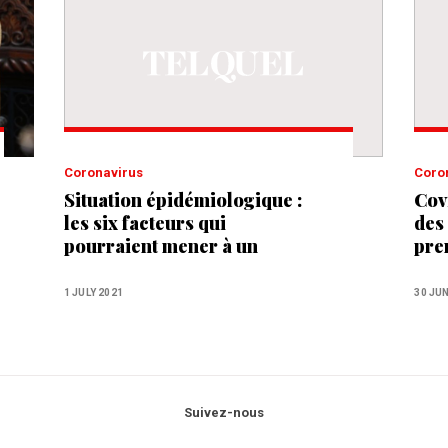
Coronavirus
Cor
Situation épidémiologique :
Cov
les six facteurs qui
des 
pourraient mener à un
pre
durcissement des restrictions
de l
pru
1 JULY 2021
30 JU
Suivez-nous