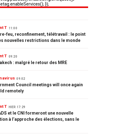
nt T
11:00
e-feu, reconfinement, télétravail : le point
es nouvelles restrictions dans le monde
nt T
09:20
akech : malgré le retour des MRE
navirus
09:02
rnment Council meetings will once again
eld remotely
nt T
HIER 17:29
DS et le CNI formeront une nouvelle
tion à l’approche des élections, sans le