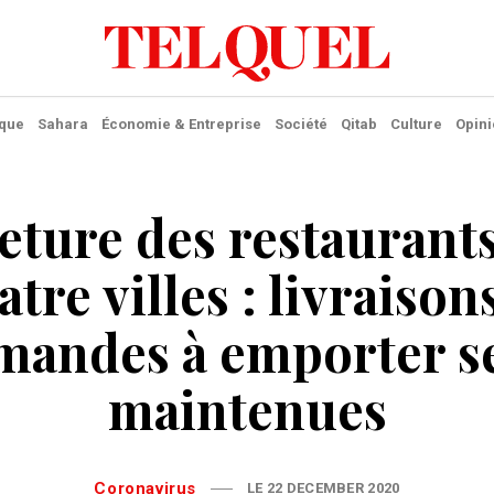
ique
Sahara
Économie & Entreprise
Société
Qitab
Culture
Opini
ture des restaurant
tre villes : livraison
andes à emporter s
maintenues
Coronavirus
LE 22 DECEMBER 2020