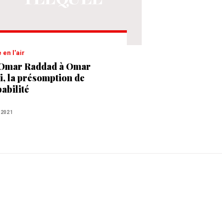
e en l'air
Omar Raddad à Omar
i, la présomption de
pabilité
 2021