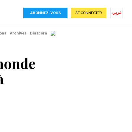
عربي
ABONNEZ-VOUS
SE CONNECTER
ons
Archives
Diaspora
 monde
à