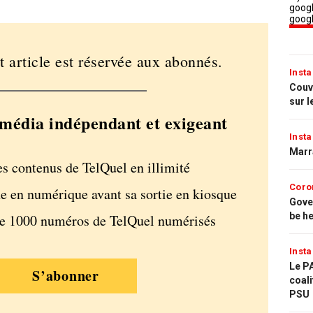
t article est réservée aux abonnés.
Insta
Couvr
sur l
média indépendant et exigeant
Insta
Marr
es contenus de TelQuel en illimité
Coro
e en numérique avant sa sortie en kiosque
Gove
be h
de 1000 numéros de TelQuel numérisés
Insta
Le PA
S’abonner
coali
PSU