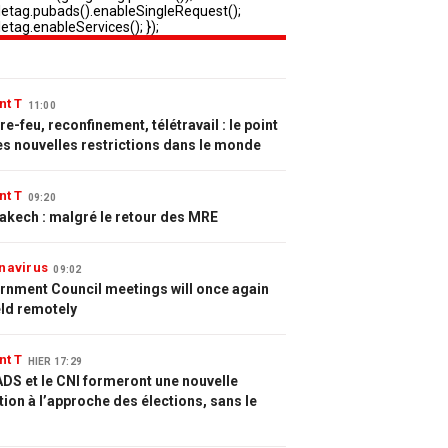
nt T
11:00
e-feu, reconfinement, télétravail : le point
es nouvelles restrictions dans le monde
nt T
09:20
akech : malgré le retour des MRE
navirus
09:02
rnment Council meetings will once again
eld remotely
nt T
HIER 17:29
DS et le CNI formeront une nouvelle
tion à l’approche des élections, sans le