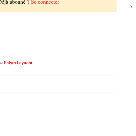
Déjà abonné ?
Se connecter
Fatym Layachi
ar