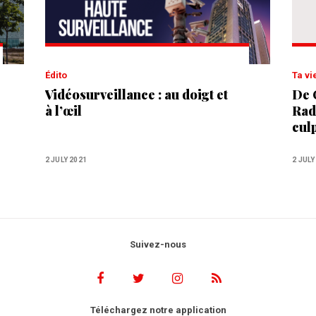
Édito
Ta vi
Vidéosurveillance : au doigt et
De 
à l’œil
Rad
cul
2 JULY 2021
2 JULY
Suivez-nous
Téléchargez notre application