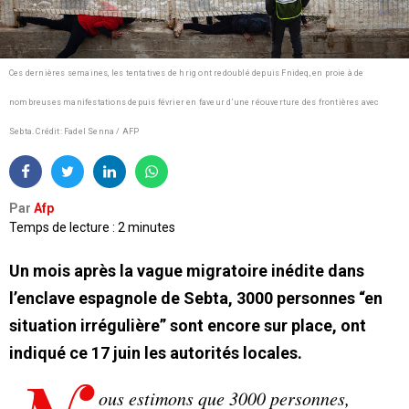
Ces dernières semaines, les tentatives de hrig ont redoublé depuis Fnideq, en proie à de
nombreuses manifestations depuis février en faveur d’une réouverture des frontières avec
Sebta.
Crédit: Fadel Senna / AFP
Par
Afp
Temps de lecture : 2 minutes
Un mois après la vague migratoire inédite dans
l’enclave espagnole de Sebta, 3000 personnes “en
situation irrégulière” sont encore sur place, ont
indiqué ce 17 juin les autorités locales.
ous estimons que 3000 personnes,