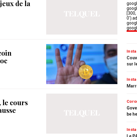
jeux de la
coin
Insta
Couvr
roc
sur l
Insta
Marr
 le cours
Coro
Gove
ausse
be h
Insta
Le PA