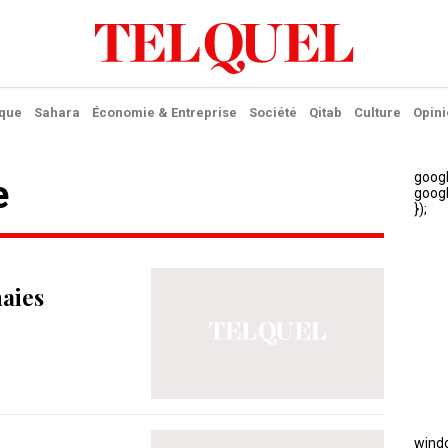
ique
Sahara
Économie & Entreprise
Société
Qitab
Culture
Opini
e
aies