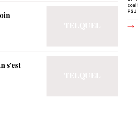
coali
PSU
coin
n s’est