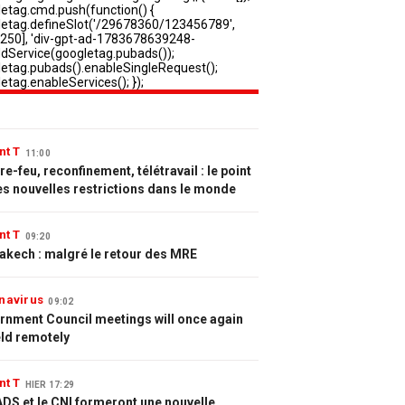
nt T
11:00
e-feu, reconfinement, télétravail : le point
es nouvelles restrictions dans le monde
nt T
09:20
akech : malgré le retour des MRE
navirus
09:02
rnment Council meetings will once again
eld remotely
nt T
HIER 17:29
DS et le CNI formeront une nouvelle