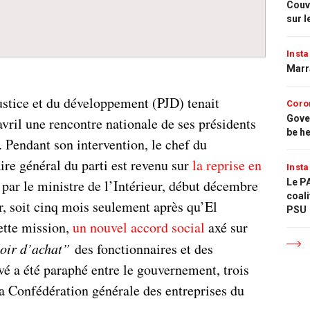
Couvr
sur l
Insta
Marr
justice et du développement (PJD) tenait
Coro
Gove
vril une rencontre nationale de ses présidents
be h
Pendant son intervention, le chef du
ire général du parti est revenu sur
la reprise en
Insta
par le ministre de l’Intérieur, début décembre
Le PA
coali
r, soit cinq mois seulement après qu’El
PSU
ette mission,
un nouvel accord social
axé sur
oir d’achat”
des fonctionnaires et des
vé a été paraphé entre le gouvernement, trois
la Confédération générale des entreprises du