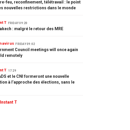
e-feu, reconfinement, télétravail : le point
es nouvelles restrictions dans le monde
nt T
FRIDAY 09:20
akech : malgré le retour des MRE
navirus
FRIDAY 09:02
rnment Council meetings will once again
eld remotely
nt T
17:29
DS et le CNI formeront une nouvelle
tion à l’approche des élections, sans le
Instant T