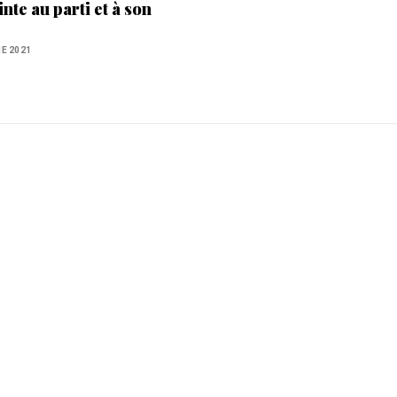
inte au parti et à son
ition électorale”
NE 2021