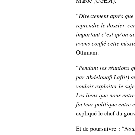
Maroc (CGEM).
“
Directement après que j
reprendre le dossier, ce
important c’est qu’on ai
avons confié cette miss
Othmani.
“
Pendant les réunions q
par Abdelouafi Laftit) a
vouloir exploiter le suj
Les liens que nous entre
facteur politique entre 
expliqué le chef du gou
Et de poursuivre : “
Nous