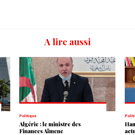
A lire aussi
Politique
Poli
Algérie : le ministre des
Ham
Finances Aïmene
actu