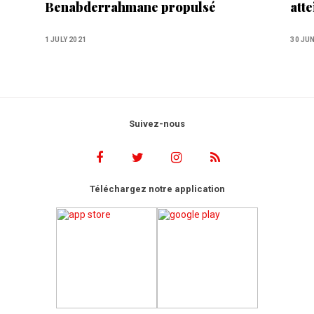
Benabderrahmane propulsé
atte
Premier ministre
amb
1 JULY 2021
30 JU
Suivez-nous
Téléchargez notre application