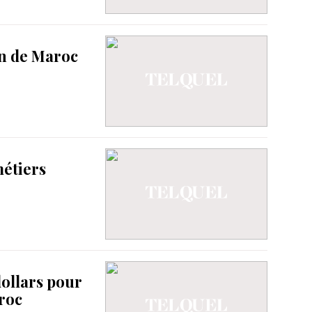
an de Maroc
métiers
dollars pour
roc