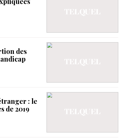
expliquées
rtion des
handicap
tranger : le
es de 2019