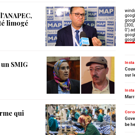
 l’ANAPEC,
té limogé
er un SMIG
Insta
Couvr
sur l
Insta
Marr
orme qui
Coro
Gove
be h