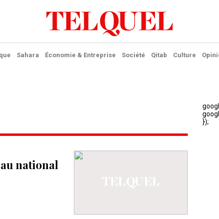
ique
Sahara
Économie & Entreprise
Société
Qitab
Culture
Opini
au national