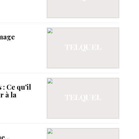
amage
: Ce qu'il
r à la
e...