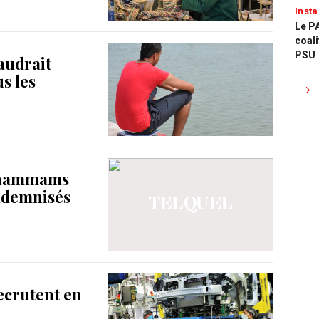
Insta
Le PA
coali
PSU
audrait
s les
e hammams
indemnisés
recrutent en