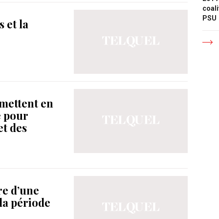
coali
PSU
 et la
 mettent en
é pour
et des
re d’une
la période