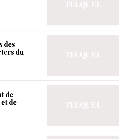
s des
ters du
nt de
 et de