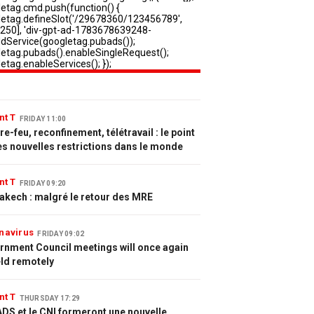
nt T
FRIDAY 11:00
e-feu, reconfinement, télétravail : le point
es nouvelles restrictions dans le monde
nt T
FRIDAY 09:20
akech : malgré le retour des MRE
navirus
FRIDAY 09:02
rnment Council meetings will once again
eld remotely
nt T
THURSDAY 17:29
DS et le CNI formeront une nouvelle