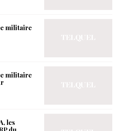
ce militaire
ce militaire
ur
, les
VRP du