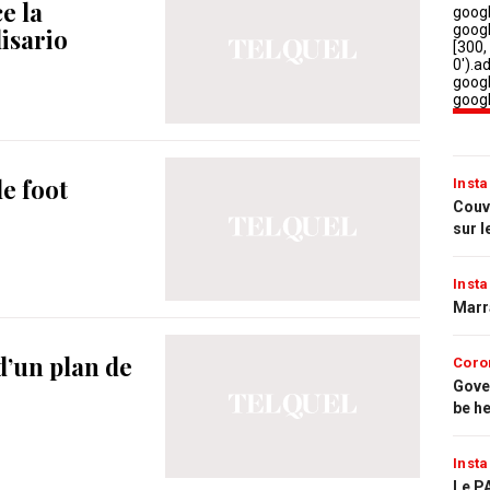
e la
isario
le foot
Insta
Couvr
sur l
Insta
Marr
d’un plan de
Coro
Gove
be h
Insta
Le PA