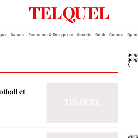
ique
Sahara
Économie & Entreprise
Société
Qitab
Culture
Opini
otball et