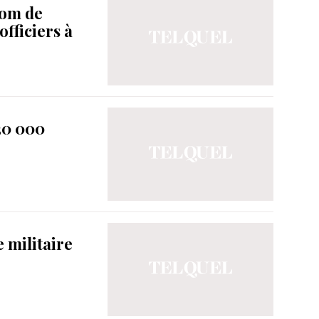
nom de
fficiers à
130 000
 militaire