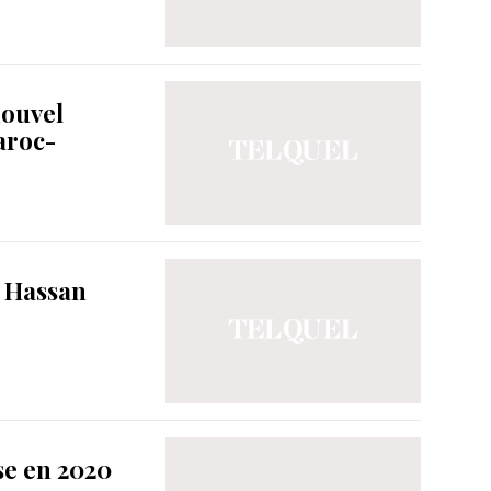
nouvel
aroc-
y Hassan
se en 2020