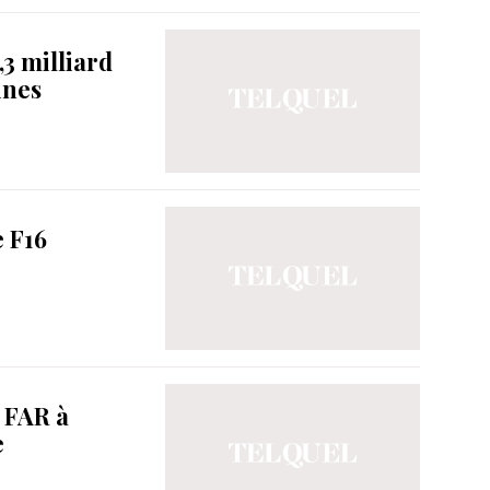
,3 milliard
ines
e F16
 FAR à
e