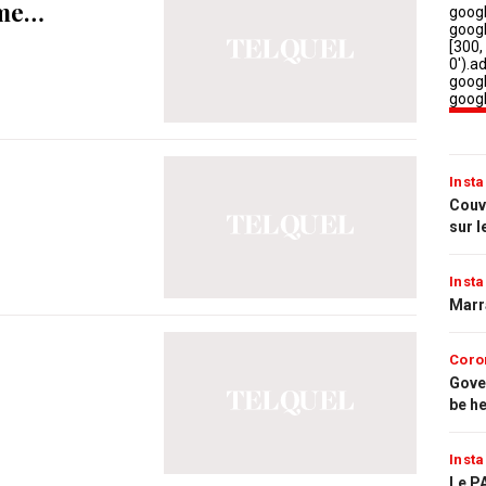
ême…
Insta
Couvr
sur l
Insta
Marr
Coro
Gove
be h
Insta
Le PA