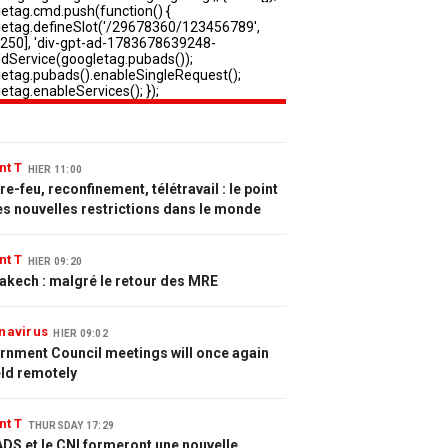
nt T
HIER 11:00
e-feu, reconfinement, télétravail : le point
es nouvelles restrictions dans le monde
nt T
HIER 09:20
akech : malgré le retour des MRE
navirus
HIER 09:02
rnment Council meetings will once again
eld remotely
nt T
THURSDAY 17:29
DS et le CNI formeront une nouvelle