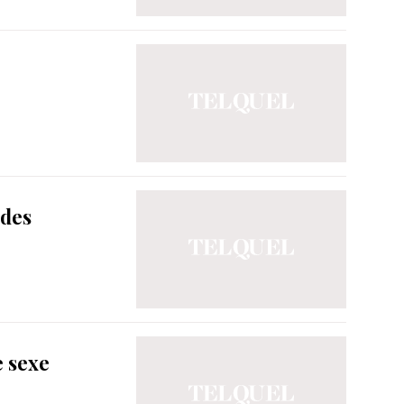
 des
e sexe