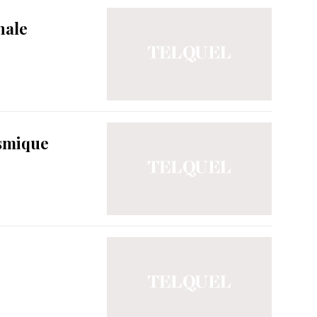
nale
ismique