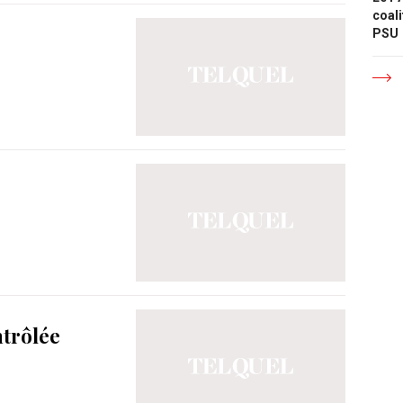
coali
PSU
ntrôlée