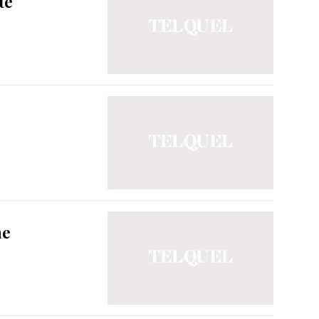
te
ne