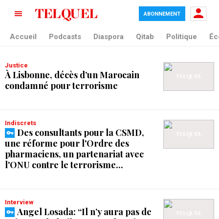
ABONNEMENT
tag blade
Accueil
Podcasts
Diaspora
Qitab
Politique
Éc
Justice
À Lisbonne, décès d’un Marocain
condamné pour terrorisme
Indiscrets
Des consultants pour la CSMD,
une réforme pour l'Ordre des
pharmaciens, un partenariat avec
l'ONU contre le terrorisme...
Interview
Angel Losada: “Il n’y aura pas de